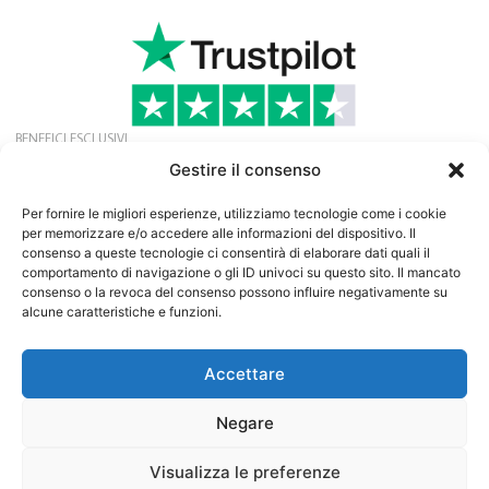
BENEFICI ESCLUSIVI
Richiedi la nostra iscrizione gratuita per ricevere
Gestire il consenso
offerte, notizie ed eventi esclusivi.
Newsletter
Per fornire le migliori esperienze, utilizziamo tecnologie come i cookie
per memorizzare e/o accedere alle informazioni del dispositivo. Il
consenso a queste tecnologie ci consentirà di elaborare dati quali il
comportamento di navigazione o gli ID univoci su questo sito. Il mancato
consenso o la revoca del consenso possono influire negativamente su
alcune caratteristiche e funzioni.
Accettare
©
2026
13:e Protein Import AB
Società con partita IVA SE556641183001 | Speditionsvägen
Negare
45 | SE142 50 SKOGÅS/STOCKHOLM | SVEZIA
www.13protein.com | +46-8-6457959.
Visualizza le preferenze