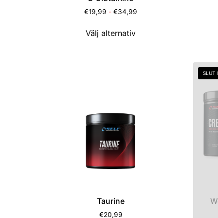
€
19,99
-
€
34,99
Välj alternativ
SLUT 
Taurine
W
€
20,99