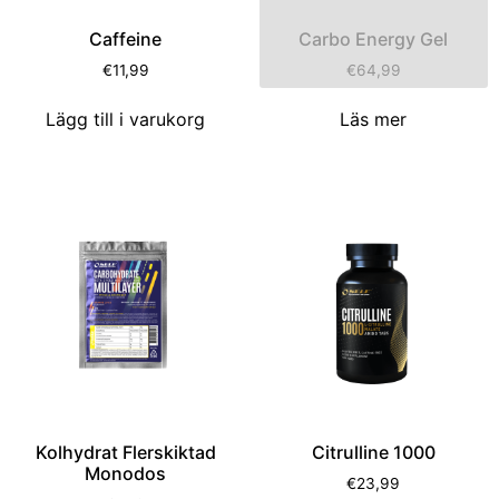
Caffeine
Carbo Energy Gel
€
11,99
€
64,99
Lägg till i varukorg
Läs mer
Kolhydrat Flerskiktad
Citrulline 1000
Monodos
€
23,99