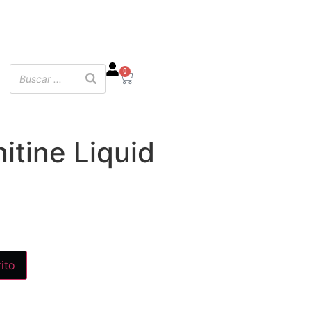
0
itine Liquid
rito