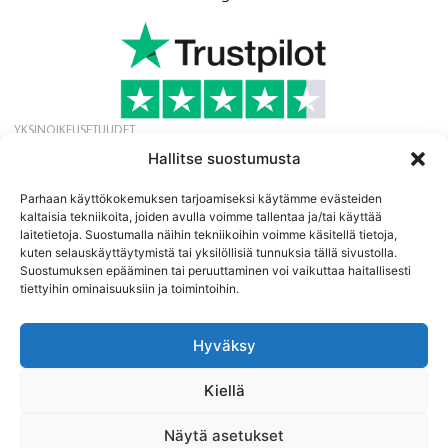
YKSINOIKEUSETUUDET
Hae ilmaista jäsenyyttä ja saat yksinoikeudella
Hallitse suostumusta
tarjouksia, uutisia ja tapahtumia.
Uutiskirje
Parhaan käyttökokemuksen tarjoamiseksi käytämme evästeiden
kaltaisia tekniikoita, joiden avulla voimme tallentaa ja/tai käyttää
laitetietoja. Suostumalla näihin tekniikoihin voimme käsitellä tietoja,
kuten selauskäyttäytymistä tai yksilöllisiä tunnuksia tällä sivustolla.
Suostumuksen epääminen tai peruuttaminen voi vaikuttaa haitallisesti
tiettyihin ominaisuuksiin ja toimintoihin.
Hyväksy
©
2026
13:e Protein Import AB
Yrityksen alv-numero SE556641183001 | Speditionsvägen 45 |
Kiellä
SE142 50 SKOGÅS/STOCKHOLM | RUOTSI
www.13protein.com | +46-8-6457959.
Näytä asetukset