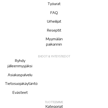
Työurat
FAQ
Urheilijat
Reseptit
Myymälän
paikannin
EHDOT & YHTEYSTIEDOT
Ryhdy
jälleenmyyjäksi
Asiakaspalvelu
Tietosuojakäytäntö
Evästeet
TUOTTEEMME
Kategoriat