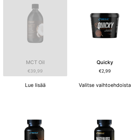
MCT Oil
Quicky
€
39,99
€
2,99
Lue lisää
Valitse vaihtoehdoista