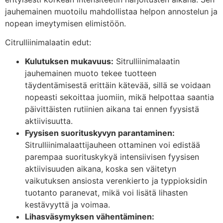
jauhemainen muotoilu mahdollistaa helpon annostelun ja
nopean imeytymisen elimistöön.
Citrulliinimalaatin edut:
Kulutuksen mukavuus
:
Sitrulliinimalaatin
jauhemainen muoto tekee tuotteen
täydentämisestä erittäin kätevää, sillä se voidaan
nopeasti sekoittaa juomiin, mikä helpottaa saantia
päivittäisten rutiinien aikana tai ennen fyysistä
aktiivisuutta.
Fyysisen suorituskyvyn parantaminen:
Sitrulliinimalaattijauheen ottaminen voi edistää
parempaa suorituskykyä intensiivisen fyysisen
aktiivisuuden aikana, koska sen väitetyn
vaikutuksen ansiosta verenkierto ja typpioksidin
tuotanto paranevat, mikä voi lisätä lihasten
kestävyyttä ja voimaa.
Lihasväsymyksen vähentäminen: