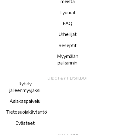
meistä
Työurat
FAQ
Urheilijat
Reseptit
Myymälän
paikannin
EHDOT & YHTEYSTIEDOT
Ryhdy
jälleenmyyjäksi
Asiakaspalvelu
Tietosuojakäytäntö
Evästeet