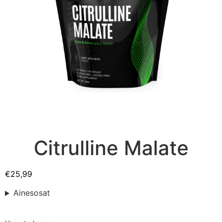
Citrulline Malate
€
25,99
Ainesosat