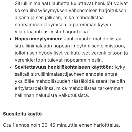
Sitrulliinimalaattijauhetta kuluttavat henkilöt voivat
kokea lihasväsymyksen vähenemisen harjoituksen
aikana ja sen jälkeen, mikä mahdollistaa
nopeamman elpymisen ja paremman kyvyn
ylläpitää intensiivistä harjoittelua.
Nopea imeytyminen:
Jauhemuoto mahdollistaa
sitrulliinimalaatin nopean imeytymisen elimistöön,
jolloin sen hyödylliset vaikutukset verenkiertoon ja
verenkiertoon tulevat nopeammin esiin.
Sovitettavuus henkilökohtaiseen käyttöön
:
Kyky
säätää sitrulliinimalaattijauheen annosta antaa
yksilöille mahdollisuuden räätälöidä saanti heidän
erityistarpeisiinsa, mikä mahdollistaa tarkemman
hallinnan halutuista vaikutuksista.
Suositeltu käyttö
Ota 1 annos noin 30-45 minuuttia ennen harjoittelua.