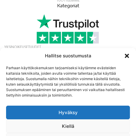
TUOTTEEMME
Kategoriat
YKSINOIKEUSETUUDET
Hae ilmaista jäsenyyttä ja saat yksinoikeudella
Hallitse suostumusta
tarjouksia, uutisia ja tapahtumia.
Uutiskirje
Parhaan käyttökokemuksen tarjoamiseksi käytämme evästeiden
kaltaisia tekniikoita, joiden avulla voimme tallentaa ja/tai käyttää
laitetietoja. Suostumalla näihin tekniikoihin voimme käsitellä tietoja,
kuten selauskäyttäytymistä tai yksilöllisiä tunnuksia tällä sivustolla.
Suostumuksen epääminen tai peruuttaminen voi vaikuttaa haitallisesti
tiettyihin ominaisuuksiin ja toimintoihin.
Hyväksy
©
2026
13:e Protein Import AB
Yrityksen alv-numero SE556641183001 | Speditionsvägen 45 |
Kiellä
SE142 50 SKOGÅS/STOCKHOLM | RUOTSI