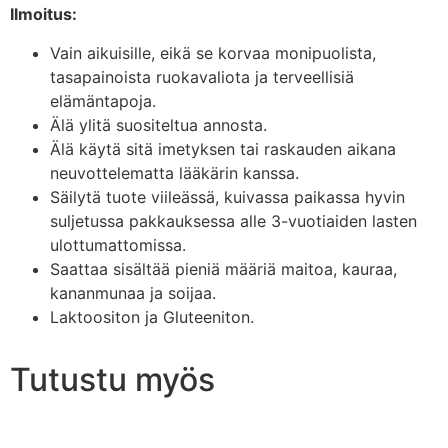
Ilmoitus:
Vain aikuisille, eikä se korvaa monipuolista,
tasapainoista ruokavaliota ja terveellisiä
elämäntapoja.
Älä ylitä suositeltua annosta.
Älä käytä sitä imetyksen tai raskauden aikana
neuvottelematta lääkärin kanssa.
Säilytä tuote viileässä, kuivassa paikassa hyvin
suljetussa pakkauksessa alle 3-vuotiaiden lasten
ulottumattomissa.
Saattaa sisältää pieniä määriä maitoa, kauraa,
kananmunaa ja soijaa.
Laktoositon ja Gluteeniton.
Tutustu myös