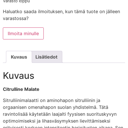
Varasto loppu
Haluatko saada ilmoituksen, kun tämä tuote on jälleen
varastossa?
Ilmoita minulle
Kuvaus
Lisätiedot
Kuvaus
Citrulline Malate
Sitrulliinimalaatti on aminohapon sitrulliinin ja
orgaanisen omenahapon suolan yhdistelmä. Tätä
ravintolisää käytetään laajalti fyysisen suorituskyvyn
optimoimiseksi ja lihasväsymyksen lievittämiseksi
erityisesti korkean intensiteetin harjoitusten aikana. Sen