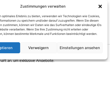
Zustimmungen verwalten
n optimales Erlebnis zu bieten, verwenden wir Technologien wie Cookies,
formationen zu speichern und/oder darauf zuzugreifen. Wenn Sie diesen
n zustimmen, können wir Daten wie das Surfverhalten oder eindeutige IDs
ebsite verarbeiten. Wenn Sie Ihre Zustimmung nicht erteilen oder
n, können bestimmte Merkmale und Funktionen beeinträchtigt werden.
ptieren
Verweigern
Einstellungen ansehen
ORTEILE
 sich für unsere kostenlose
haft an, um exklusive Angebote,
n und Veranstaltungen zu erhalten.
ter