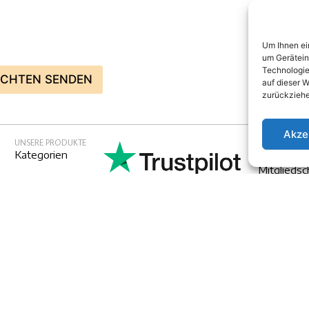
Um Ihnen ei
um Gerätein
Technologie
ICHTEN SENDEN
auf dieser W
zurückziehe
Akze
UNSERE PRODUKTE
EXKLUSIVE V
Kategorien
Melden Sie
Mitgliedsc
Neuigkeite
Newslet
mungen