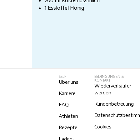
200 ml Kokosnussmilch
1 Esslöffel Honig
SELF
BEDINGUNGEN &
KONTAKT
Über uns
Wiederverkäufer
werden
Karriere
Kundenbetreuung
FAQ
Datenschutzbestim
Athleten
Cookies
Rezepte
Laden-