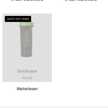
NICHT AUF LAGER
SlimShaker
€
6,99
Weiterlesen