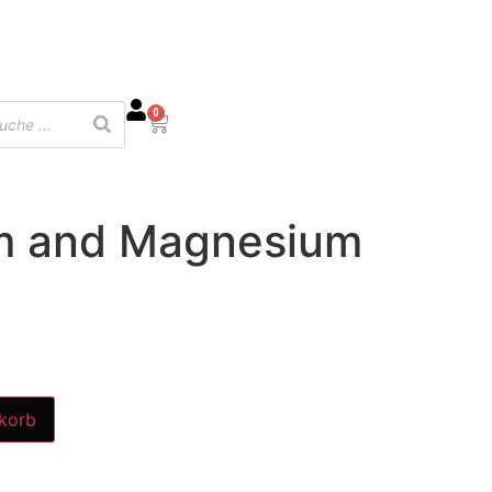
0
m and Magnesium
korb