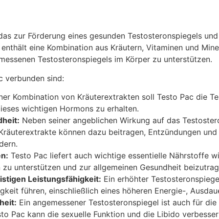
 das zur Förderung eines gesunden Testosteronspiegels und
nthält eine Kombination aus Kräutern, Vitaminen und Minera
messenen Testosteronspiegels im Körper zu unterstützen.
ac verbunden sind:
er Kombination von Kräuterextrakten soll Testo Pac die T
dieses wichtigen Hormons zu erhalten.
heit:
Neben seiner angeblichen Wirkung auf das Testosteron
 Kräuterextrakte können dazu beitragen, Entzündungen und 
dern.
en:
Testo Pac liefert auch wichtige essentielle Nährstoffe w
 zu unterstützen und zur allgemeinen Gesundheit beizutrag
stigen Leistungsfähigkeit:
Ein erhöhter Testosteronspiege
gkeit führen, einschließlich eines höheren Energie-, Ausda
heit:
Ein angemessener Testosteronspiegel ist auch für die
o Pac kann die sexuelle Funktion und die Libido verbesser