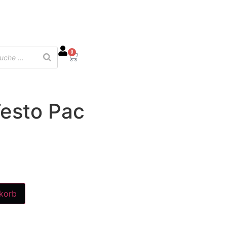
0
esto Pac
korb