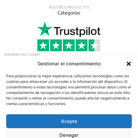
NUESTROS PRODUCTOS
Categorías
VENTAJAS EXCLUSIVAS
Solicite nuestra afiliación gratuita para recibir
Gestionar el consentimiento
ofertas, noticias y eventos exclusivos.
Boletín
Para proporcionar la mejor experiencia, utilizamos tecnologías como las
cookies para almacenar y/o acceder a la información del dispositivo. El
consentimiento a estas tecnologías nos permitirá procesar datos como el
comportamiento de navegación o los identificadores únicos en este sitio.
No consentir o retirar el consentimiento, puede afectar negativamente a
ciertas características y funciones.
Acepte
©
2026
13:e Importación de proteínas AB
Empresa NIF SE556641183001 | Speditionsvägen 45 | SE142
Denegar