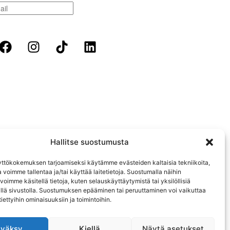
Hallitse suostumusta
ttökokemuksen tarjoamiseksi käytämme evästeiden kaltaisia tekniikoita,
a voimme tallentaa ja/tai käyttää laitetietoja. Suostumalla näihin
 voimme käsitellä tietoja, kuten selauskäyttäytymistä tai yksilöllisiä
ällä sivustolla. Suostumuksen epääminen tai peruuttaminen voi vaikuttaa
 tiettyihin ominaisuuksiin ja toimintoihin.
/STOCKHOLM | RUOTSI
väksy
Kiellä
Näytä asetukset