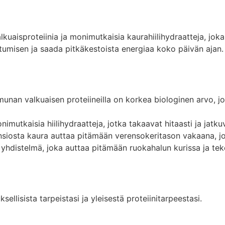
isproteiinia ja monimutkaisia kaurahiilihydraatteja, joka o
misen ja saada pitkäkestoista energiaa koko päivän ajan. Ih
munan valkuaisen proteiineilla on korkea biologinen arvo, 
onimutkaisia hiilihydraatteja, jotka takaavat hitaasti ja jat
nsiosta kaura auttaa pitämään verensokeritason vakaana, jol
jen yhdistelmä, joka auttaa pitämään ruokahalun kurissa ja t
ksellisista tarpeistasi ja yleisestä proteiinitarpeestasi.