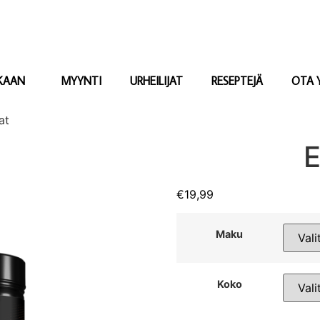
KAAN
MYYNTI
URHEILIJAT
RESEPTEJÄ
OTA 
at
E
€
19,99
Maku
Koko