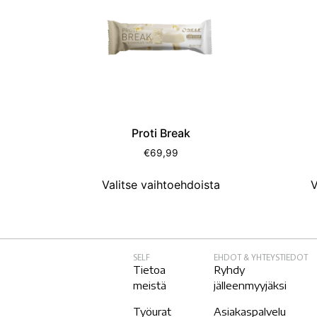
Proti Break
€
69,99
Valitse vaihtoehdoista
V
SELF
EHDOT & YHTEYSTIEDOT
Tietoa
Ryhdy
meistä
jälleenmyyjäksi
Työurat
Asiakaspalvelu