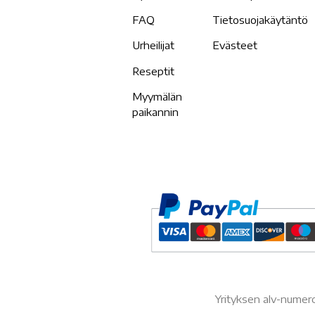
FAQ
Tietosuojakäytäntö
Urheilijat
Evästeet
Reseptit
Myymälän
paikannin
Yrityksen alv-nume