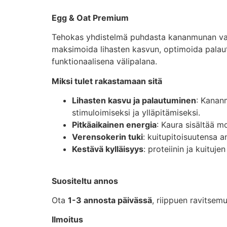
Egg & Oat Premium
Tehokas yhdistelmä puhdasta kananmunan valkua
maksimoida lihasten kasvun, optimoida palautu
funktionaalisena välipalana.
Miksi tulet rakastamaan sitä
Lihasten kasvu ja palautuminen
: Kanan
stimuloimiseksi ja ylläpitämiseksi.
Pitkäaikainen energia
: Kaura sisältää m
Verensokerin tuki
: kuitupitoisuutensa a
Kestävä kylläisyys
: proteiinin ja kuitu
Suositeltu annos
Ota
1-3 annosta päivässä
, riippuen ravitsemu
Ilmoitus