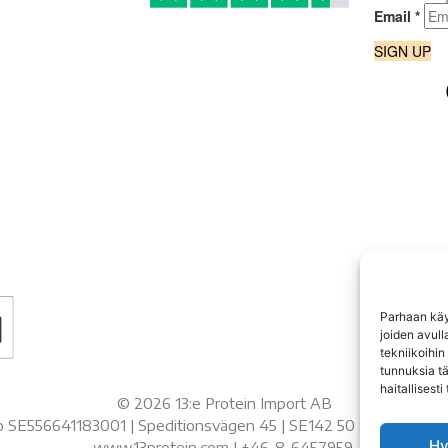
Parhaan käy
joiden avull
tekniikoihin
tunnuksia t
haitallisesti
©
2026
13:e Protein Import AB
ro SE556641183001 | Speditionsvägen 45 | SE142 50 SKOGÅS
Hy
www.13protein.com | +46-8-6457959.