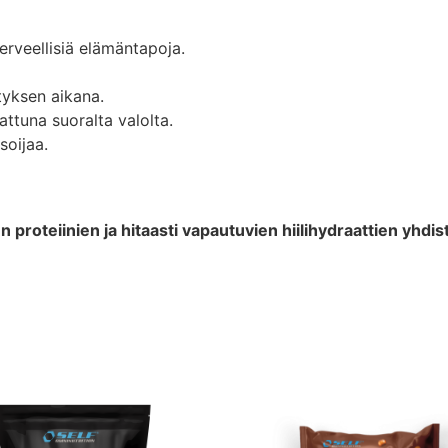
erveellisiä elämäntapoja.
tyksen aikana.
attuna suoralta valolta.
soijaa.
en proteiinien ja hitaasti vapautuvien hiilihydraattien yh