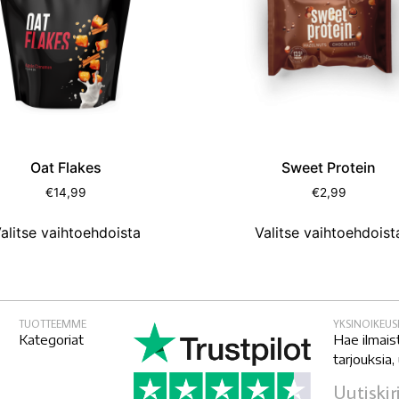
Oat Flakes
Sweet Protein
€
14,99
€
2,99
alitse vaihtoehdoista
Valitse vaihtoehdoist
TUOTTEEMME
YKSINOIKEU
Kategoriat
Hae ilmais
tarjouksia,
Uutiskir