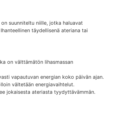
n suunniteltu niille, jotka haluavat
anteellinen täydellisenä ateriana tai
joka on välttämätön lihasmassan
kuvasti vapautuvan energian koko päivän ajan.
loin vältetään energiavaihtelut.
ekee jokaisesta ateriasta tyydyttävämmän.