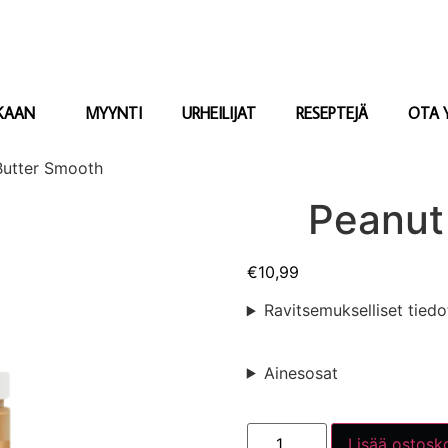
KAAN
MYYNTI
URHEILIJAT
RESEPTEJÄ
OTA 
Butter Smooth
Peanut
€
10,99
Ravitsemukselliset tiedo
Ainesosat
Lisää ostosko