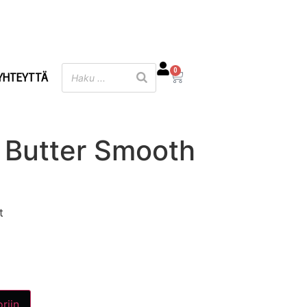
0
YHTEYTTÄ
 Butter Smooth
t
riin