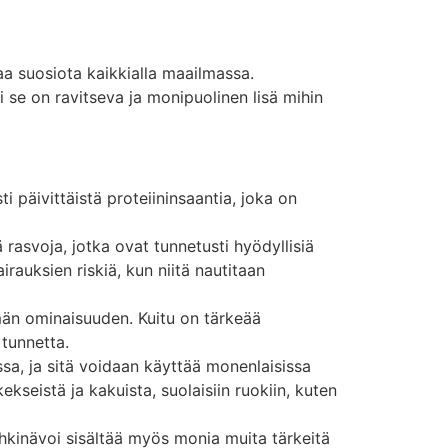
a suosiota kaikkialla maailmassa.
 se on ravitseva ja monipuolinen lisä mihin
päivittäistä proteiininsaantia, joka on
asvoja, jotka ovat tunnetusti hyödyllisiä
auksien riskiä, kun niitä nautitaan
män ominaisuuden. Kuitu on tärkeää
 tunnetta.
, ja sitä voidaan käyttää monenlaisissa
kseistä ja kakuista, suolaisiin ruokiin, kuten
pähkinävoi sisältää myös monia muita tärkeitä