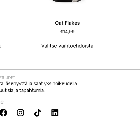
Oat Flakes
€
14,99
a
Valitse vaihtoehdoista
SETUUDET
ta jäsenyyttä ja saat yksinoikeudella
 uutisia ja tapahtumia.
je