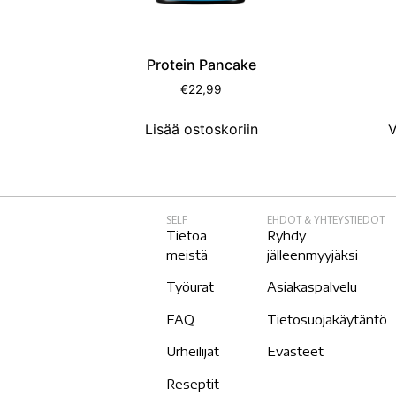
Protein Pancake
€
22,99
Lisää ostoskoriin
V
SELF
EHDOT & YHTEYSTIEDOT
Tietoa
Ryhdy
meistä
jälleenmyyjäksi
Työurat
Asiakaspalvelu
FAQ
Tietosuojakäytäntö
Urheilijat
Evästeet
Reseptit