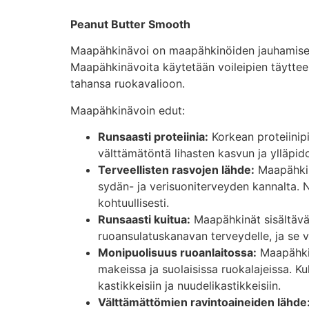
Peanut Butter Smooth
Maapähkinävoi on maapähkinöiden jauhamisesta
Maapähkinävoita käytetään voileipien täytteen
tahansa ruokavalioon.
Maapähkinävoin edut:
Runsaasti proteiinia:
Korkean proteiinipi
välttämätöntä lihasten kasvun ja ylläpid
Terveellisten rasvojen lähde:
Maapähkinä
sydän- ja verisuoniterveyden kannalta. N
kohtuullisesti.
Runsaasti kuitua:
Maapähkinät sisältävät
ruoansulatuskanavan terveydelle, ja se v
Monipuolisuus ruoanlaitossa:
Maapähkin
makeissa ja suolaisissa ruokalajeissa. Ku
kastikkeisiin ja nuudelikastikkeisiin.
Välttämättömien ravintoaineiden lähde