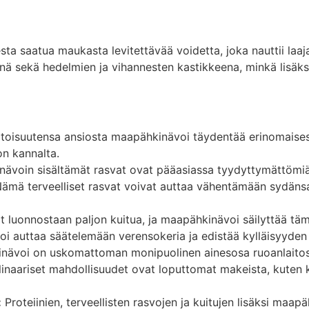
 saatua maukasta levitettävää voidetta, joka nauttii laaja
ä sekä hedelmien ja vihannesten kastikkeena, minkä lisäksi
toisuutensa ansiosta maapähkinävoi täydentää erinomaisesti 
on kannalta.
voin sisältämät rasvat ovat pääasiassa tyydyttymättömiä r
ämä terveelliset rasvat voivat auttaa vähentämään sydänsair
 luonnostaan paljon kuitua, ja maapähkinävoi säilyttää tä
oi auttaa säätelemään verensokeria ja edistää kylläisyyden
ävoi on uskomattoman monipuolinen ainesosa ruoanlaitossa
linaariset mahdollisuudet ovat loputtomat makeista, kuten ke
:
Proteiinien, terveellisten rasvojen ja kuitujen lisäksi maa