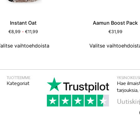
Instant Oat
Aamun Boost Pack
€
8,99
-
€
11,99
€
31,99
alitse vaihtoehdoista
Valitse vaihtoehdoist
TUOTTEEMME
YKSINOIKEU
Kategoriat
Hae ilmais
tarjouksia,
Uutiskir