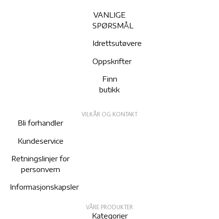
VANLIGE
SPØRSMÅL
Idrettsutøvere
Oppskrifter
Finn
butikk
VILKÅR OG KONTAKT
Bli forhandler
Kundeservice
Retningslinjer for
personvern
Informasjonskapsler
VÅRE PRODUKTER
Kategorier