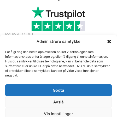
EKSKLUSIVE FORDELER
Søk om gratis medlemskap for å motta
Administrere samtykke
eksklusive tilbud, nyheter og arrangementer.
Nyhetsbrev
For å gi deg den beste opplevelsen bruker vi teknologier som
informasjonskapsler for å lagre og/eller få tilgang til enhetsinformasjon.
Hvis du samtykker til disse teknologiene, kan vi behandle data som
surfeatferd eller unike ID-er på dette nettstedet. Hvis du ikke samtykker
eller trekker tilbake samtykket, kan det påvirke visse funksjoner
negativt.
Godta
©
2026
13:e Protein Import AB
Selskapets MVA-nr. SE556641183001 | Speditionsvägen 45 |
Avslå
SE142 50 SKOGÅS/STOCKHOLM | SVERIGE
www.13protein.com | +46-8-6457959.
Vis innstillinger