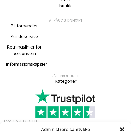
butikk
VILKÅR OG KONTAKT
Bli forhandler
Kundeservice
Retningslinjer for
personvern
Informasjonskapsler
VÅRE PRODUKTER
Kategorier
EKSKLUSIVE FORDELER
Søk om gratis medlemskap for å motta
Administrere samtykke