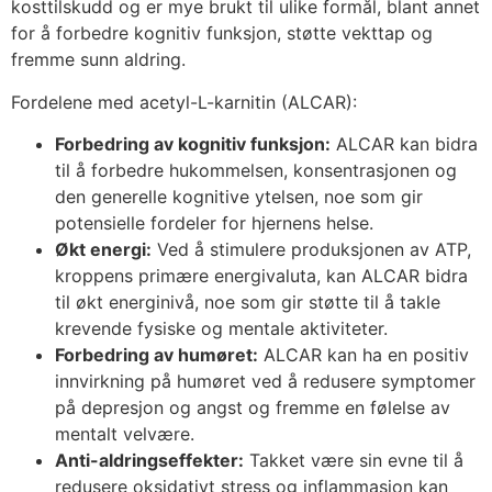
kosttilskudd og er mye brukt til ulike formål, blant annet
for å forbedre kognitiv funksjon, støtte vekttap og
fremme sunn aldring.
Fordelene med acetyl-L-karnitin (ALCAR):
Forbedring av kognitiv funksjon:
ALCAR kan bidra
til å forbedre hukommelsen, konsentrasjonen og
den generelle kognitive ytelsen, noe som gir
potensielle fordeler for hjernens helse.
Økt energi:
Ved å stimulere produksjonen av ATP,
kroppens primære energivaluta, kan ALCAR bidra
til økt energinivå, noe som gir støtte til å takle
krevende fysiske og mentale aktiviteter.
Forbedring av humøret
:
ALCAR kan ha en positiv
innvirkning på humøret ved å redusere symptomer
på depresjon og angst og fremme en følelse av
mentalt velvære.
Anti-aldringseffekter:
Takket være sin evne til å
redusere oksidativt stress og inflammasjon kan