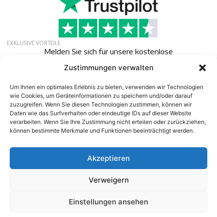
EXKLUSIVE VORTEILE
Melden Sie sich für unsere kostenlose
Mitgliedschaft an, um exklusive Angebote,
Zustimmungen verwalten
Neuigkeiten und Veranstaltungen zu erhalten.
Newsletter
Um Ihnen ein optimales Erlebnis zu bieten, verwenden wir Technologien
wie Cookies, um Geräteinformationen zu speichern und/oder darauf
zuzugreifen. Wenn Sie diesen Technologien zustimmen, können wir
Daten wie das Surfverhalten oder eindeutige IDs auf dieser Website
verarbeiten. Wenn Sie Ihre Zustimmung nicht erteilen oder zurückziehen,
können bestimmte Merkmale und Funktionen beeinträchtigt werden.
Akzeptieren
©
2026
13:e Protein Import AB
Unternehmen MwSt.-Nr. SE556641183001 | Speditionsvägen
Verweigern
45 | SE142 50 SKOGÅS/STOCKHOLM | SCHWEDEN
www.13protein.com | +46-8-6457959.
Einstellungen ansehen