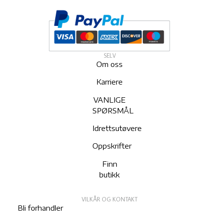
SELV
Om oss
Karriere
VANLIGE
SPØRSMÅL
Idrettsutøvere
Oppskrifter
Finn
butikk
VILKÅR OG KONTAKT
Bli forhandler