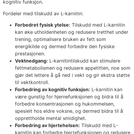
kognitiv funksjon.
Fordeler med tilskudd av L-karnitin:
Forbedret fysisk ytelse
:
Tilskudd med L-karnitin
kan øke utholdenheten og redusere tretthet under
trening, optimalisere bruken av fett som
energikilde og dermed forbedre den fysiske
prestasjonen.
Vektnedgang:
L-karnitintilskudd kan stimulere
fettmetabolismen og redusere appetitten, noe som
gjør det lettere å gå ned i vekt og gir ekstra støtte
til vektkontroll.
Forbedring av kognitiv funksjon:
L-karnitin kan
være gunstig for hjernefunksjonen og bidra til å
forbedre konsentrasjonen og hukommelsen,
spesielt hos eldre voksne, og dermed bidra til å
opprettholde mental smidighet.
Forbedring av hjertehelsen:
Tilskudd med L-
karnitin kan forbedre hjertefunksjonen og redusere