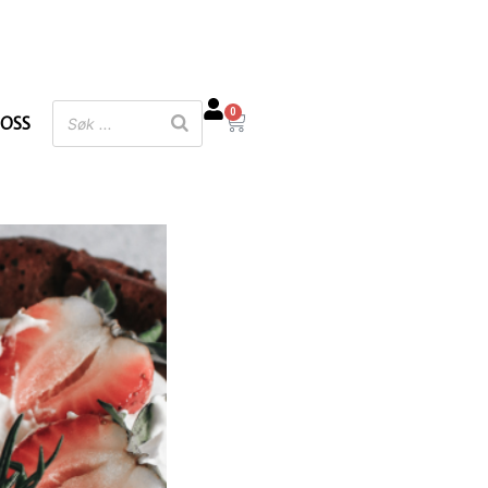
0
 OSS