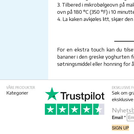
3. Tilbered i mikrobølgeovn på maks
ovn på 180 °C (350 °F) i 10 minutt
4. La kaken avkjøles litt, skjær de
For en ekstra touch kan du tilse
bananer i den greske yoghurten før
søtningsmiddel eller honning for å
VÅRE PRODUKTER
EKSKLUSIVE 
Kategorier
Søk om gr
eksklusive
Nyhetsb