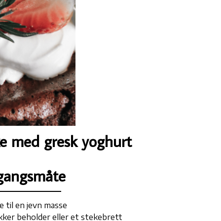
ke med gresk yoghurt
gangsmåte
le til en jevn masse
kker beholder eller et stekebrett