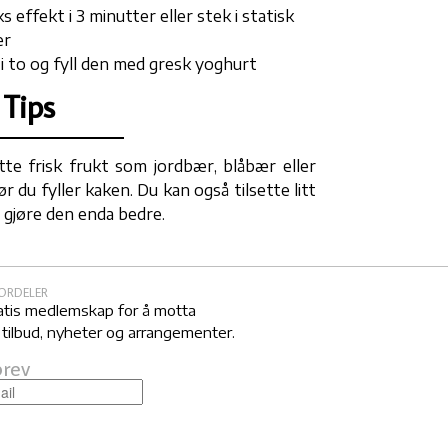
 effekt i 3 minutter eller stek i statisk
er
n i to og fyll den med gresk yoghurt
Tips
tte frisk frukt som jordbær, blåbær eller
 du fyller kaken. Du kan også tilsette litt
 gjøre den enda bedre.
FORDELER
atis medlemskap for å motta
 tilbud, nyheter og arrangementer.
rev