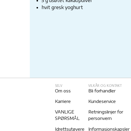
5 g usøtet kakaopulver
hvit gresk yoghurt
SELV
VILKÅR OG KONTAKT
Om oss
Bli forhandler
Karriere
Kundeservice
VANLIGE
Retningslinjer for
SPØRSMÅL
personvern
Idrettsutøvere
Informasjonskapsler