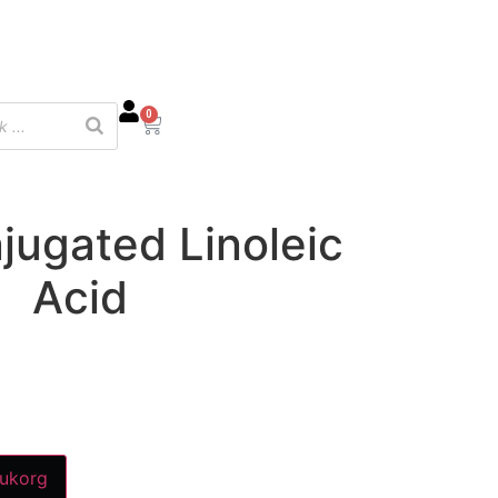
0
jugated Linoleic
Acid
rukorg