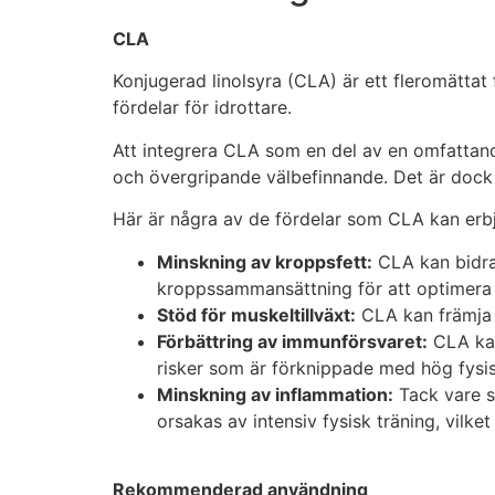
CLA
Konjugerad linolsyra (CLA) är ett fleromättat
fördelar för idrottare.
Att integrera CLA som en del av en omfattande
och övergripande välbefinnande. Det är dock v
Här är några av de fördelar som CLA kan erbj
Minskning av kroppsfett:
CLA kan bidra 
kroppssammansättning för att optimera s
Stöd för muskeltillväxt:
CLA kan främja mu
Förbättring av immunförsvaret:
CLA kan
risker som är förknippade med hög fysisk
Minskning av inflammation:
Tack vare s
orsakas av intensiv fysisk träning, vilk
Rekommenderad användning