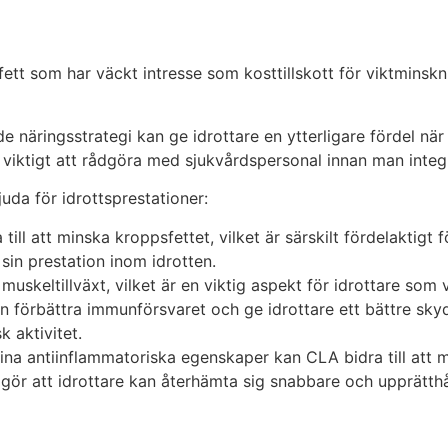
 fett som har väckt intresse som kosttillskott för viktmins
 näringsstrategi kan ge idrottare en ytterligare fördel när 
iktigt att rådgöra med sjukvårdspersonal innan man integrer
uda för idrottsprestationer:
till att minska kroppsfettet, vilket är särskilt fördelaktig
in prestation inom idrotten.
skeltillväxt, vilket är en viktig aspekt för idrottare som vil
 förbättra immunförsvaret och ge idrottare ett bättre skyd
 aktivitet.
ina antiinflammatoriska egenskaper kan CLA bidra till att
et gör att idrottare kan återhämta sig snabbare och upprätth