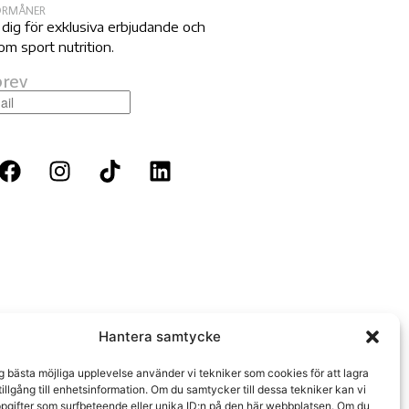
FÖRMÅNER
 dig för exklusiva erbjudande och
om sport nutrition.
rev
Hantera samtycke
ig bästa möjliga upplevelse använder vi tekniker som cookies för att lagra
 tillgång till enhetsinformation. Om du samtycker till dessa tekniker kan vi
pgifter som surfbeteende eller unika ID:n på den här webbplatsen. Om du