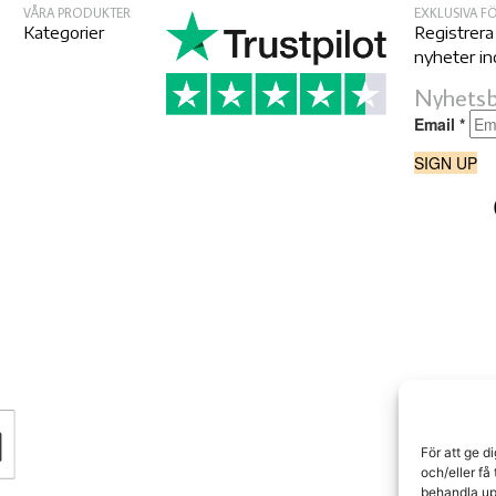
VÅRA PRODUKTER
EXKLUSIVA 
Kategorier
Registrera
nyheter in
Nyhetsb
För att ge d
och/eller få
behandla up