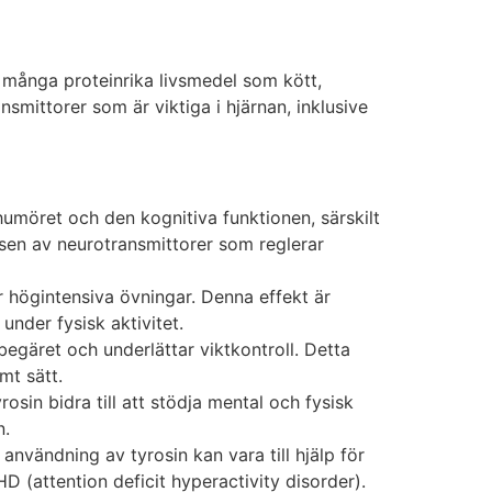
i många proteinrika livsmedel som kött,
smittorer som är viktiga i hjärnan, inklusive
 humöret och den kognitiva funktionen, särskilt
tesen av neurotransmittorer som reglerar
der högintensiva övningar. Denna effekt är
under fysisk aktivitet.
gäret och underlättar viktkontroll. Detta
mt sätt.
rosin bidra till att stödja mental och fysisk
n.
användning av tyrosin kan vara till hjälp för
D (attention deficit hyperactivity disorder).