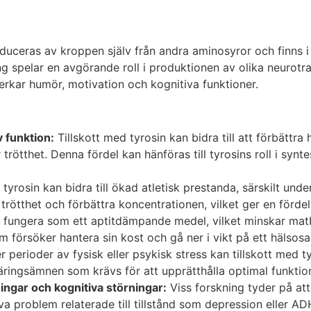
oduceras av kroppen själv från andra aminosyror och finns 
g spelar en avgörande roll i produktionen av olika neurotran
erkar humör, motivation och kognitiva funktioner.
 funktion:
Tillskott med tyrosin kan bidra till att förbättra
 trötthet. Denna fördel kan hänföras till tyrosins roll i syn
a tyrosin kan bidra till ökad atletisk prestanda, särskilt un
trötthet och förbättra koncentrationen, vilket ger en fördel 
 fungera som ett aptitdämpande medel, vilket minskar matbe
 försöker hantera sin kost och gå ner i vikt på ett hälsosa
 perioder av fysisk eller psykisk stress kan tillskott med ty
ringsämnen som krävs för att upprätthålla optimal funktio
ingar och kognitiva störningar:
Viss forskning tyder på att 
a problem relaterade till tillstånd som depression eller ADH