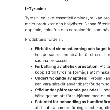
L-Tyrosine
Tyrosin, en icke-essentiell aminosyra, kan pr
mejeriprodukter och baljväxter. Denna förenin
dopamin, epinefrin och norepinefrin, som påv
Produktens fördelar:
Förbättrad sinnesstämning och kognitiv
hos personer som utsätts för stress eller
sådana processer.
Förbättring av atletisk prestation:
Att t
kopplad till tyrosins förmåga att minska 
Undertryckande av aptiten:
Tyrosin kan
kan vara särskilt användbart för dem som
Stöd under påfrestande perioder:
Under
hälsa genom att förse hjärnan med de nä
Potential för behandling av humörstörn
att hantera humörstörningar och kognitiv