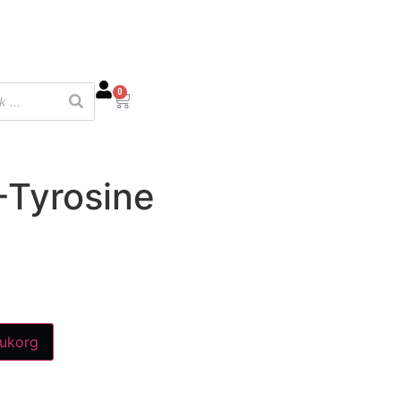
0
-Tyrosine
rukorg