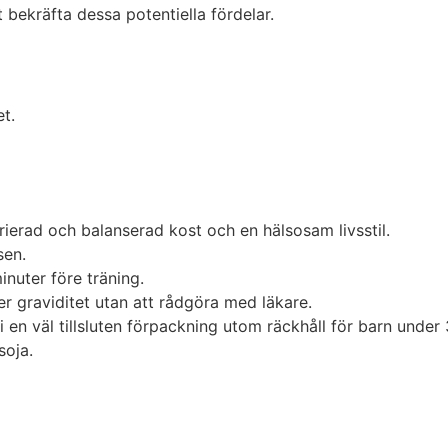
t bekräfta dessa potentiella fördelar.
et.
rierad och balanserad kost och en hälsosam livsstil.
sen.
uter före träning.
r graviditet utan att rådgöra med läkare.
i en väl tillsluten förpackning utom räckhåll för barn under 
soja.