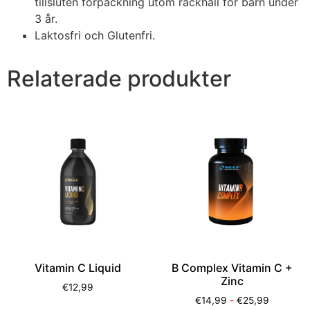
tillsluten förpackning utom räckhåll för barn under
3 år.
Laktosfri och Glutenfri.
Relaterade produkter
Vitamin C Liquid
B Complex Vitamin C +
Zinc
€
12,99
€
14,99
-
€
25,99