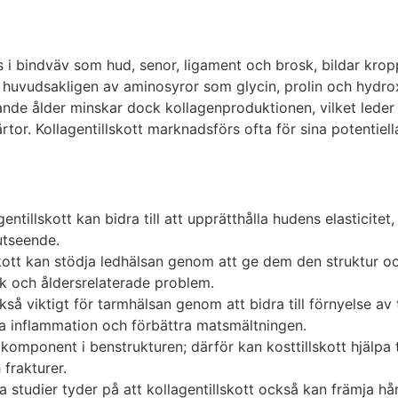
s i bindväv som hud, senor, ligament och brosk, bildar kro
 huvudsakligen av aminosyror som glycin, prolin och hydroxi
nde ålder minskar dock kollagenproduktionen, vilket leder t
tor. Kollagentillskott marknadsförs ofta för sina potentiella
gentillskott kan bidra till att upprätthålla hudens elasticit
 utseende.
skott kan stödja ledhälsan genom att ge dem den struktur 
ärk och åldersrelaterade problem.
kså viktigt för tarmhälsan genom att bidra till förnyelse a
ka inflammation och förbättra matsmältningen.
komponent i benstrukturen; därför kan kosttillskott hjälpa t
 frakturer.
a studier tyder på att kollagentillskott också kan främja hå