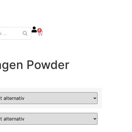
0
agen Powder