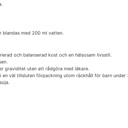
a.
om blandas med 200 ml vatten.
rierad och balanserad kost och en hälsosam livsstil.
sen.
r graviditet utan att rådgöra med läkare.
i en väl tillsluten förpackning utom räckhåll för barn under 
soja.