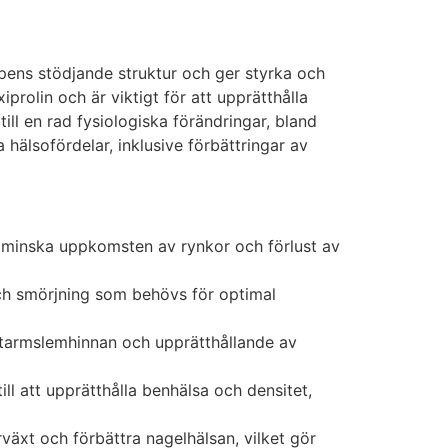
ppens stödjande struktur och ger styrka och
prolin och är viktigt för att upprätthålla
ill en rad fysiologiska förändringar, bland
 hälsofördelar, inklusive förbättringar av
et, minska uppkomsten av rynkor och förlust av
och smörjning som behövs för optimal
v tarmslemhinnan och upprätthållande av
ill att upprätthålla benhälsa och densitet,
rväxt och förbättra nagelhälsan, vilket gör