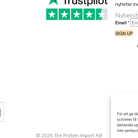
nyheter in
Nyhetsb
För att ge d
och/eller få
behandla up
inte samtyck
©
2026
13:e Protein Import AB