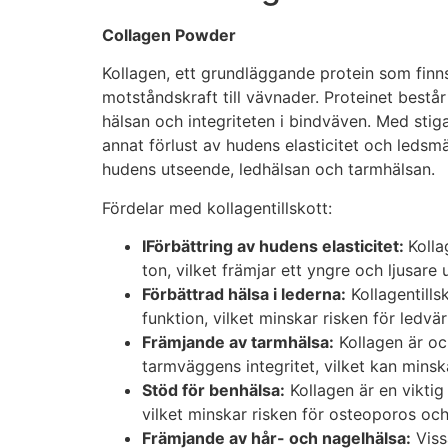
Collagen Powder
Kollagen, ett grundläggande protein som finn
motståndskraft till vävnader. Proteinet består
hälsan och integriteten i bindväven. Med stiga
annat förlust av hudens elasticitet och ledsmär
hudens utseende, ledhälsan och tarmhälsan.
Fördelar med kollagentillskott:
I
Förbättring av hudens elasticitet:
Kolla
ton, vilket främjar ett yngre och ljusare
Förbättrad hälsa i lederna:
Kollagentill
funktion, vilket minskar risken för ledv
Främjande av tarmhälsa:
Kollagen är oc
tarmväggens integritet, vilket kan mins
Stöd för benhälsa:
Kollagen är en viktig 
vilket minskar risken för osteoporos och
Främjande av hår- och nagelhälsa:
Viss